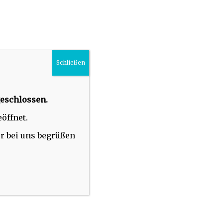
Schließen
eschlossen.
eöffnet.
r bei uns begrüßen
ON
CONTACT