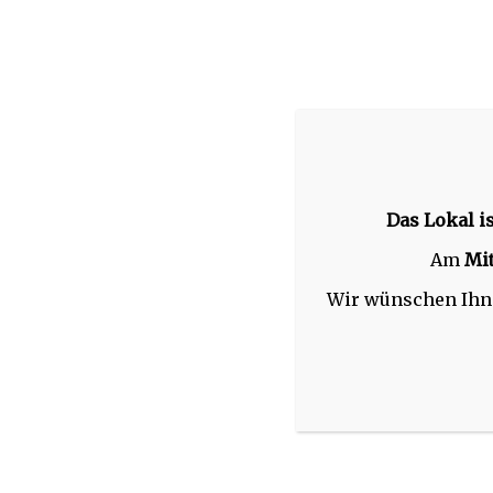
Skip
to
content
Das Lokal i
Am
Mi
Wir wünschen Ihne
ABOUT
MENU